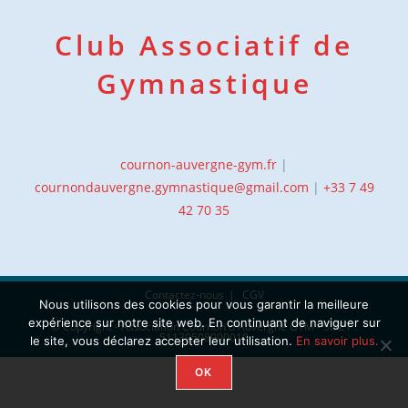
Club Associatif de
Gymnastique
cournon-auvergne-gym.fr
|
cournondauvergne.gymnastique@gmail.com
|
+33 7 49
42 70 35
Contactez-nous
CGV
Nous utilisons des cookies pour vous garantir la meilleure
expérience sur notre site web. En continuant de naviguer sur
© Copyright - Association Cournon d'Auvergne GYM - SIRET :
51139508900010
le site, vous déclarez accepter leur utilisation.
En savoir plus.
OK